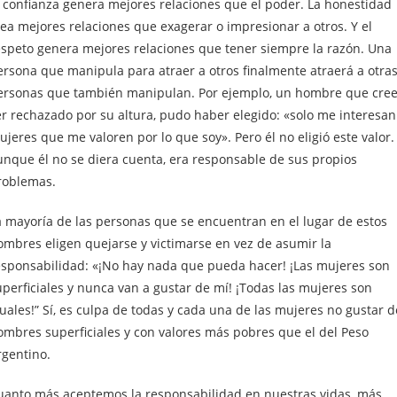
a confianza genera mejores relaciones que el poder. La honestidad
rea mejores relaciones que exagerar o impresionar a otros. Y el
espeto genera mejores relaciones que tener siempre la razón. Una
ersona que manipula para atraer a otros finalmente atraerá a otra
ersonas que también manipulan. Por ejemplo, un hombre que cre
er rechazado por su altura, pudo haber elegido: «solo me interesan
jeres que me valoren por lo que soy». Pero él no eligió este valor.
unque él no se diera cuenta, era responsable de sus propios
roblemas.
a mayoría de las personas que se encuentran en el lugar de estos
ombres eligen quejarse y victimarse en vez de asumir la
esponsabilidad: «¡No hay nada que pueda hacer! ¡Las mujeres son
uperficiales y nunca van a gustar de mí! ¡Todas las mujeres son
uales!” Sí, es culpa de todas y cada una de las mujeres no gustar d
ombres superficiales y con valores más pobres que el del Peso
rgentino.
uanto más aceptemos la responsabilidad en nuestras vidas, más