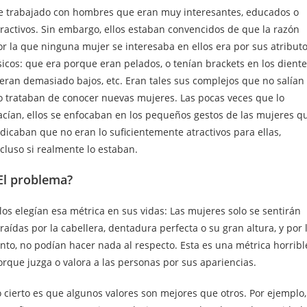
e trabajado con hombres que eran muy interesantes, educados o
tractivos. Sin embargo, ellos estaban convencidos de que la razón
or la que ninguna mujer se interesaba en ellos era por sus atribut
sicos: que era porque eran pelados, o tenían brackets en los diente
 eran demasiado bajos, etc. Eran tales sus complejos que no salían 
o trataban de conocer nuevas mujeres. Las pocas veces que lo
acían, ellos se enfocaban en los pequeños gestos de las mujeres q
ndicaban que no eran lo suficientemente atractivos para ellas,
cluso si realmente lo estaban.
El problema?
los elegían esa métrica en sus vidas: Las mujeres solo se sentirán
raídas por la cabellera, dentadura perfecta o su gran altura, y por 
anto, no podían hacer nada al respecto. Esta es una métrica horribl
orque juzga o valora a las personas por sus apariencias.
o cierto es que algunos valores son mejores que otros. Por ejemplo,