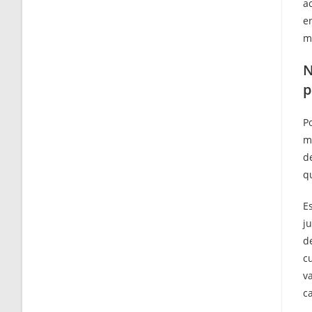
a
e
m
N
p
P
m
d
q
E
ju
d
c
v
c