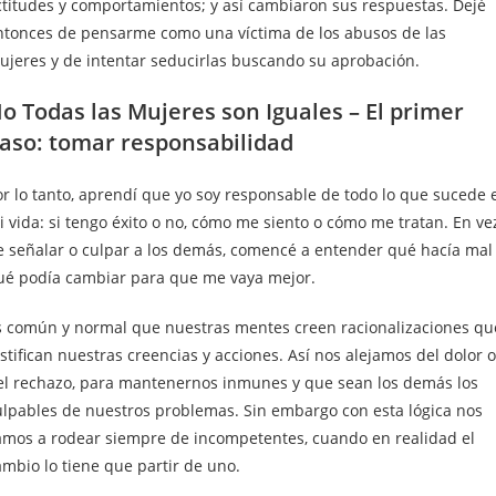
ctitudes y comportamientos; y así cambiaron sus respuestas. Dejé
ntonces de pensarme como una víctima de los abusos de las
ujeres y de intentar seducirlas buscando su aprobación.
o Todas las Mujeres son Iguales – El primer
aso: tomar responsabilidad
or lo tanto, aprendí que yo soy responsable de todo lo que sucede 
i vida: si tengo éxito o no, cómo me siento o cómo me tratan. En ve
e señalar o culpar a los demás, comencé a entender qué hacía mal
ué podía cambiar para que me vaya mejor.
s común y normal que nuestras mentes creen racionalizaciones qu
stifican nuestras creencias y acciones. Así nos alejamos del dolor o
el rechazo, para mantenernos inmunes y que sean los demás los
ulpables de nuestros problemas. Sin embargo con esta lógica nos
amos a rodear siempre de incompetentes, cuando en realidad el
ambio lo tiene que partir de uno.