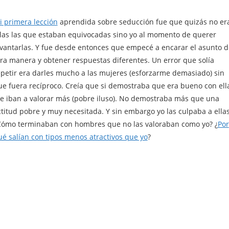
i primera lección
aprendida sobre seducción fue que quizás no er
llas las que estaban equivocadas sino yo al momento de querer
evantarlas. Y fue desde entonces que empecé a encarar el asunto d
tra manera y obtener respuestas diferentes. Un error que solía
epetir era darles mucho a las mujeres (esforzarme demasiado) sin
ue fuera recíproco. Creía que si demostraba que era bueno con ell
e iban a valorar más (pobre iluso). No demostraba más que una
ctitud pobre y muy necesitada. Y sin embargo yo las culpaba a ellas
Cómo terminaban con hombres que no las valoraban como yo? ¿
Por
ué salían con tipos menos atractivos que yo
?