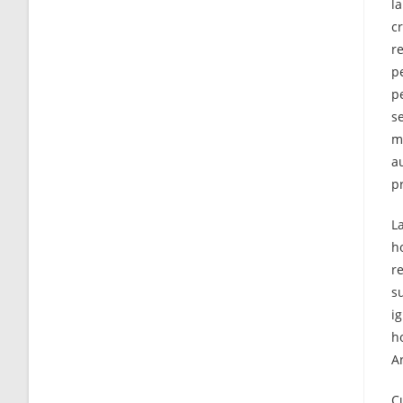
l
c
r
p
p
s
mu
a
p
L
h
r
s
ig
h
A
C