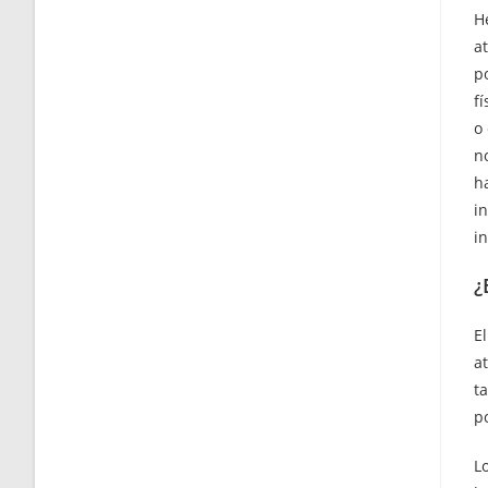
H
a
p
fí
o
n
h
i
in
¿
El
at
t
p
L