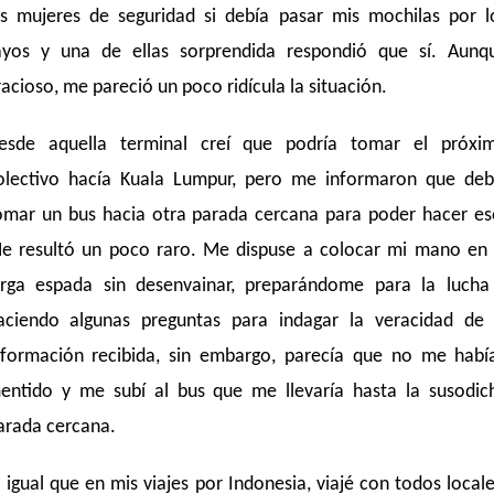
as mujeres de seguridad si debía pasar mis mochilas por l
ayos y una de ellas sorprendida respondió que sí. Aunq
racioso, me pareció un poco ridícula la situación.
esde aquella terminal creí que podría tomar el próxi
olectivo hacía Kuala Lumpur, pero me informaron que deb
omar un bus hacia otra parada cercana para poder hacer es
e resultó un poco raro. Me dispuse a colocar mi mano en 
arga espada sin desenvainar, preparándome para la lucha
aciendo algunas preguntas para indagar la veracidad de 
nformación recibida, sin embargo, parecía que no me habí
entido y me subí al bus que me llevaría hasta la susodic
arada cercana.
l igual que en mis viajes por Indonesia, viajé con todos locale