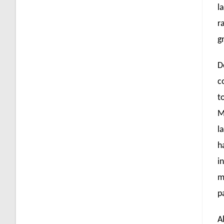
l
r
g
D
c
t
M
l
h
i
m
p
A