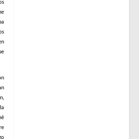
os
me
ba
os
en
ue
on
an
n,
la
mé
re
go