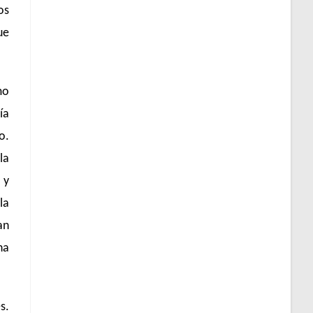
os
ue
mo
ía
o.
la
 y
la
an
ha
s.