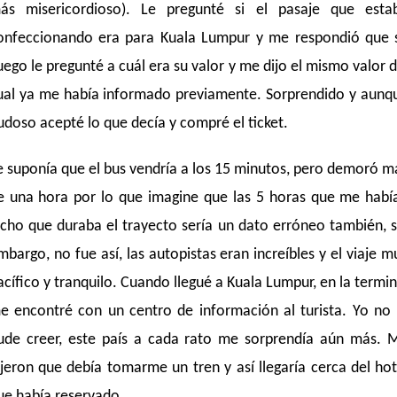
ás misericordioso). Le pregunté si el pasaje que esta
onfeccionando era para Kuala Lumpur y me respondió que s
uego le pregunté a cuál era su valor y me dijo el mismo valor d
ual ya me había informado previamente. Sorprendido y aunq
udoso acepté lo que decía y compré el ticket.
e suponía que el bus vendría a los 15 minutos, pero demoró m
e una hora por lo que imagine que las 5 horas que me habí
icho que duraba el trayecto sería un dato erróneo también, s
mbargo, no fue así, las autopistas eran increíbles y el viaje m
acífico y tranquilo. Cuando llegué a Kuala Lumpur, en la termin
e encontré con un centro de información al turista. Yo no 
ude creer, este país a cada rato me sorprendía aún más. 
ijeron que debía tomarme un tren y así llegaría cerca del hot
ue había reservado.