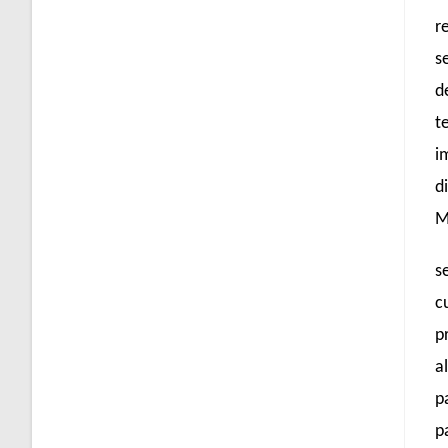
r
s
d
t
i
d
M
s
c
p
a
p
p