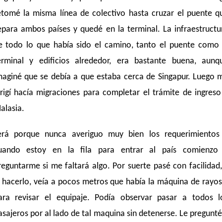
etomé la misma línea de colectivo hasta cruzar el puente q
epara ambos países y quedé en la terminal. La infraestructu
e todo lo que había sido el camino, tanto el puente como 
erminal y edificios alrededor, era bastante buena, aunq
maginé que se debía a que estaba cerca de Singapur. Luego 
irigí hacía migraciones para completar el trámite de ingreso
alasia.
erá porque nunca averiguo muy bien los requerimientos
uando estoy en la fila para entrar al país comienzo
reguntarme si me faltará algo. Por suerte pasé con facilidad,
l hacerlo, veía a pocos metros que había la máquina de rayos
ara revisar el equipaje. Podía observar pasar a todos l
asajeros por al lado de tal maquina sin detenerse. Le pregunté