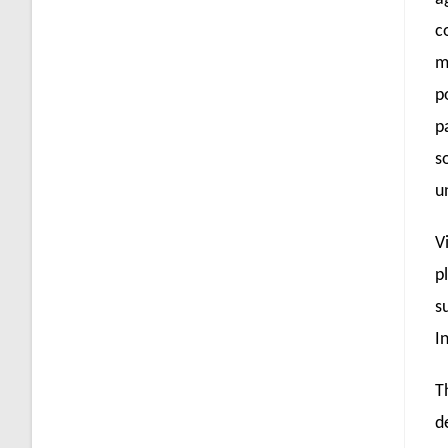
c
m
p
p
s
u
V
p
s
I
T
d