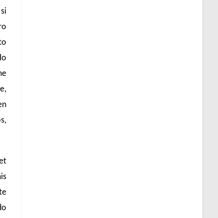
si
ro
to
lo
me
e,
en
s,
et
is
te
do