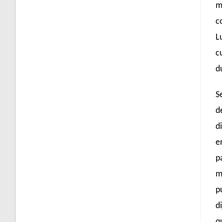
m
c
L
c
d
S
d
d
e
p
m
p
d
q