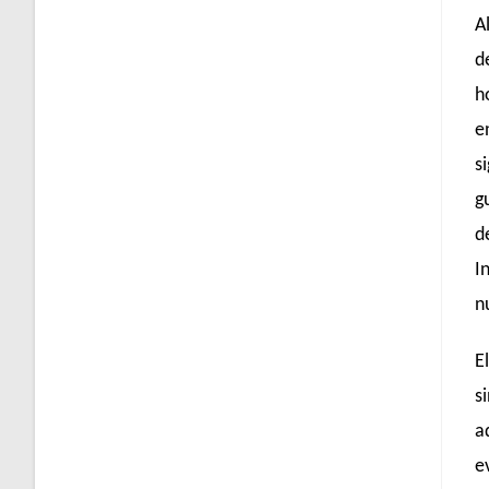
A
d
h
e
s
g
d
I
n
E
s
a
e