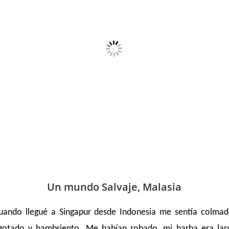
Un mundo Salvaje, Malasia
uando llegué a Singapur desde Indonesia me sentía colmad
gotado y hambriento. Me habían robado, mi barba era lar