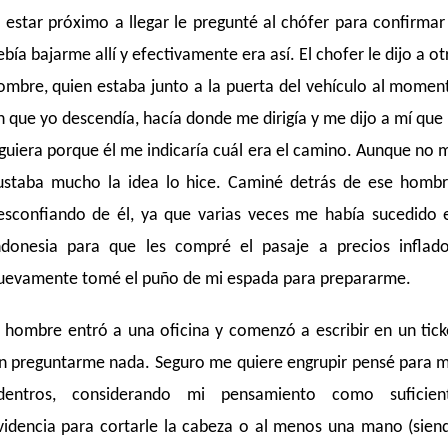
l estar próximo a llegar le pregunté al chófer para confirmar 
ebía bajarme allí y efectivamente era así. El chofer le dijo a ot
ombre, quien estaba junto a la puerta del vehículo al momen
n que yo descendía, hacía donde me dirigía y me dijo a mí que 
iguiera porque él me indicaría cuál era el camino. Aunque no 
ustaba mucho la idea lo hice. Caminé detrás de ese hombr
esconfiando de él, ya que varias veces me había sucedido 
ndonesia para que les compré el pasaje a precios inflado
uevamente tomé el puño de mi espada para prepararme.
l hombre entró a una oficina y comenzó a escribir en un tick
in preguntarme nada. Seguro me quiere engrupir pensé para m
dentros, considerando mi pensamiento como suficien
videncia para cortarle la cabeza o al menos una mano (sien