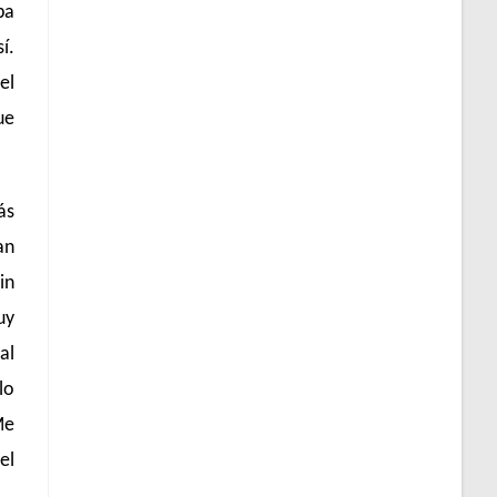
ba
í.
el
ue
ás
an
in
uy
al
lo
Me
el