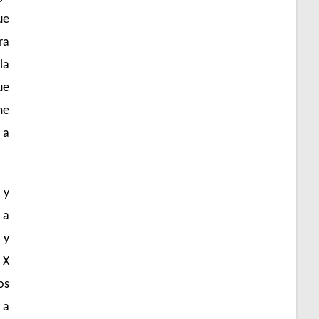
ue
ra
la
ue
me
 a
 y
 a
 y
 X
os
 a