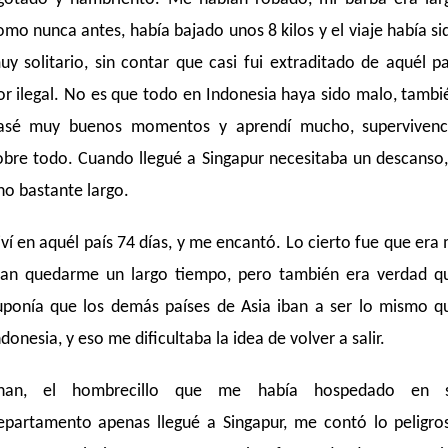
omo nunca antes, había bajado unos 8 kilos y el viaje había si
uy solitario, sin contar que casi fui extraditado de aquél pa
or ilegal. No es que todo en Indonesia haya sido malo, tambi
asé muy buenos momentos y aprendí mucho, supervivenc
obre todo. Cuando llegué a Singapur necesitaba un descanso,
no bastante largo.
iví en aquél país 74 días, y me encantó. Lo cierto fue que era 
lan quedarme un largo tiempo, pero también era verdad q
uponía que los demás países de Asia iban a ser lo mismo q
ndonesia, y eso me dificultaba la idea de volver a salir.
han, el hombrecillo que me había hospedado en 
epartamento apenas llegué a Singapur, me contó lo peligro