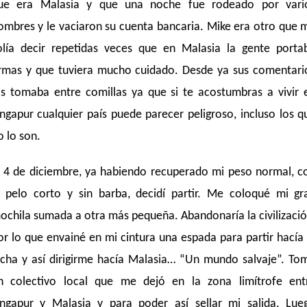
ue era Malasia y que una noche fue rodeado por vari
ombres y le vaciaron su cuenta bancaria. Mike era otro que 
olía decir repetidas veces que en Malasia la gente porta
rmas y que tuviera mucho cuidado. Desde ya sus comentari
os tomaba entre comillas ya que si te acostumbras a vivir 
ingapur cualquier país puede parecer peligroso, incluso los q
o lo son.
l 4 de diciembre, ya habiendo recuperado mi peso normal, c
l pelo corto y sin barba, decidí partir. Me coloqué mi gr
ochila sumada a otra más pequeña. Abandonaría la civilizació
or lo que envainé en mi cintura una espada para partir hacía 
ucha y así dirigirme hacía Malasia… “Un mundo salvaje”. To
n colectivo local que me dejó en la zona limítrofe ent
ingapur y Malasia y para poder así sellar mi salida. Lue