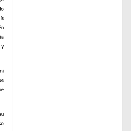
do
ís
én
ia
 y
mi
ue
ue
su
so