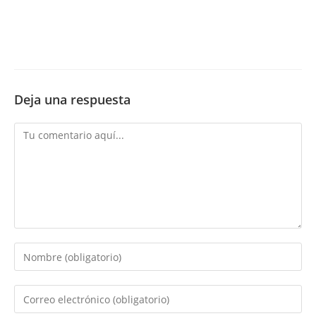
Deja una respuesta
Comentario
Introduce
tu
nombre
Introduce
o
tu