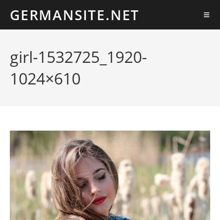
Ir
GERMANSITE.NET
al
contenido
girl-1532725_1920-
1024×610