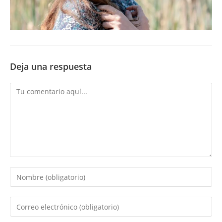
Deja una respuesta
Comentario
Introduce
tu
nombre
Introduce
o
tu