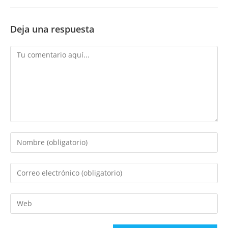
Deja una respuesta
Comentario
Introduce
tu
nombre
Introduce
o
tu
nombre
dirección
Introduce
de
de
la
usuario
correo
URL
para