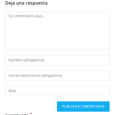
Deja una respuesta
Comentario
Introduce
tu
nombre
Introduce
o
tu
nombre
dirección
Introduce
de
de
la
usuario
correo
URL
para
electrónico
de
comentar
para
*
tu