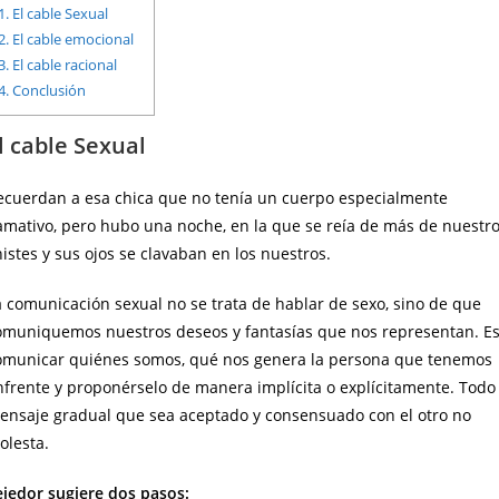
1.
El cable Sexual
2.
El cable emocional
3.
El cable racional
4.
Conclusión
l cable Sexual
ecuerdan a esa chica que no tenía un cuerpo especialmente
lamativo, pero hubo una noche, en la que se reía de más de nuestr
istes y sus ojos se clavaban en los nuestros.
a comunicación sexual no se trata de hablar de sexo, sino de que
omuniquemos nuestros deseos y fantasías que nos representan. E
omunicar quiénes somos, qué nos genera la persona que tenemos
nfrente y proponérselo de manera implícita o explícitamente. Todo
ensaje gradual que sea aceptado y consensuado con el otro no
olesta.
ejedor sugiere dos pasos: