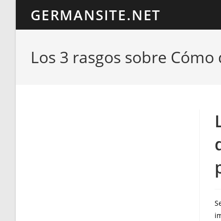
Ir
GERMANSITE.NET
al
contenido
Los 3 rasgos sobre Cómo d
Se
i