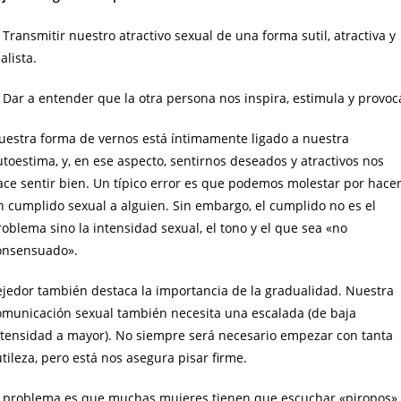
 Transmitir nuestro atractivo sexual de una forma sutil, atractiva y
alista.
. Dar a entender que la otra persona nos inspira, estimula y provoc
uestra forma de vernos está íntimamente ligado a nuestra
toestima, y, en ese aspecto, sentirnos deseados y atractivos nos
ace sentir bien. Un típico error es que podemos molestar por hace
n cumplido sexual a alguien. Sin embargo, el cumplido no es el
oblema sino la intensidad sexual, el tono y el que sea «no
onsensuado».
ejedor también destaca la importancia de la gradualidad. Nuestra
omunicación sexual también necesita una escalada (de baja
ntensidad a mayor). No siempre será necesario empezar con tanta
tileza, pero está nos asegura pisar firme.
l problema es que muchas mujeres tienen que escuchar «piropos»