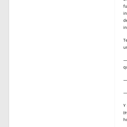
fu
i
d
i
T
u
—
q
—
—
Y 
(
h