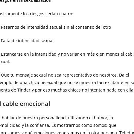
iesgos en la sexualización
ásicamente los riesgos serían cuatro:
. Pasarnos de intensidad sexual sin el consenso del otro
 Falta de intensidad sexual.
. Estancarse en la intensidad y no variar en más o en menos el cabl
exual.
. Que tu mensaje sexual no sea representativo de nosotros. Da el
jemplo de una chica bisexual que no se muestra tan excitante en s
uenta de Tinder y por eso muchas chicas no intentan nada con ella
l cable emocional
s hablar de nuestra personalidad, utilizando el humor, la
omplicidad y la confianza. Es mostrarnos como somos: que
xpresamos y qué emociones generamos en la otra persona. Tejedo