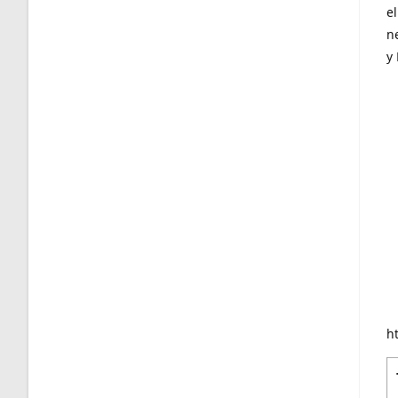
el
n
y 
h