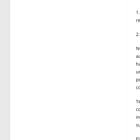
1.
re
2
N
au
h
u
pr
c
T
c
i
su
E