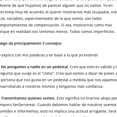
dvierte de que huyamos de parecer alguien que no somos. Yo en
sto estoy muy de acuerdo, el querer mostrarnos más ocupados, má
icos, sociables, experimentados de lo que somos, son todos
omportamientos de compensación. O sea, mostrarnos como más
orque en realidad nos sentimos menos. Todos somos imperfectos.
uego da principalmente 3 consejos:
o explico con mis palabras y en base a lo que yo entendí:
- No pongamos a nadie en un pedestal
. Creo que esto es sabido y 
regunta que surge es el “cómo”. Creo que vamos a dejar de poner 
a persona que nos gusta en un pedestal a medida que nos vayamo
esarrollando a nosotros mismos y tengamos más confianza.
- Transmitamos quienes somos
. Esto significa no tirarnos abajo pe
ampoco fanfarronear. Cuando debamos hablar de nosotros seamos
umildes e informemos, esto no implica una actitud arrogante. Será