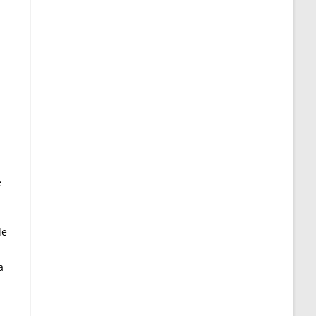
e
de
a