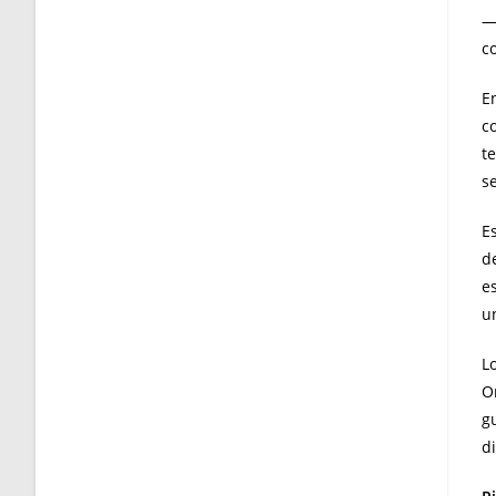
—
c
E
c
t
se
E
d
e
u
L
O
g
di