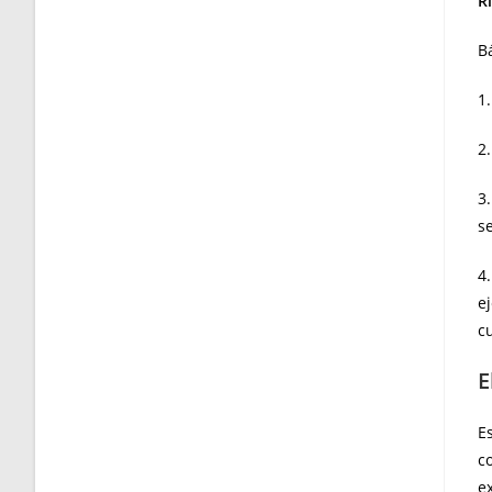
R
B
1
2.
3
s
4
e
c
E
E
c
e