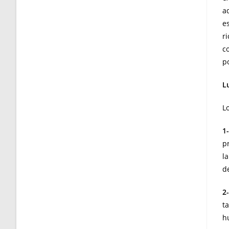
a
e
r
c
p
L
L
1
p
l
d
2
t
h