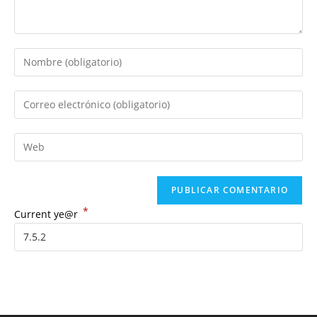
*
Current ye@r