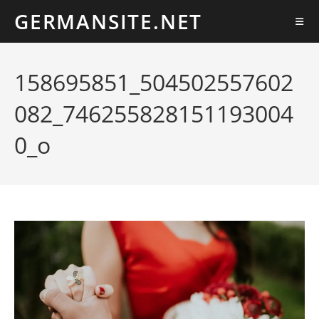
Ir
GERMANSITE.NET
al
contenido
158695851_504502557602
082_746255828151193004
0_o