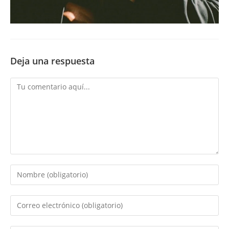
Deja una respuesta
Comentario
Introduce
tu
nombre
Introduce
o
tu
nombre
dirección