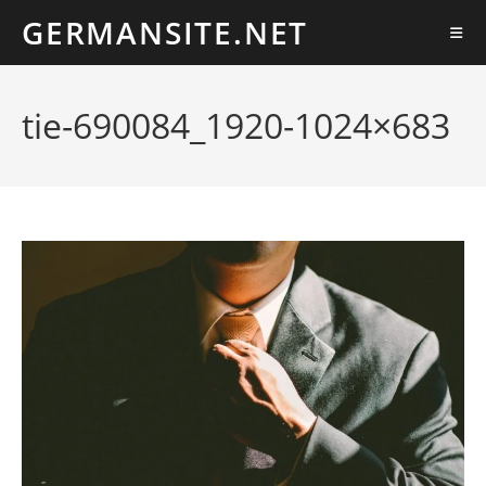
Ir
GERMANSITE.NET
al
contenido
tie-690084_1920-1024×683